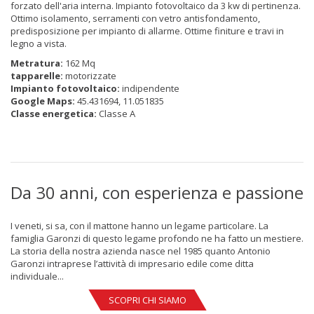
forzato dell'aria interna. Impianto fotovoltaico da 3 kw di pertinenza.
Ottimo isolamento, serramenti con vetro antisfondamento,
predisposizione per impianto di allarme. Ottime finiture e travi in
legno a vista.
Metratura:
162 Mq
tapparelle:
motorizzate
Impianto fotovoltaico:
indipendente
Google Maps:
45.431694, 11.051835
Classe energetica:
Classe A
Da 30 anni, con esperienza e passione
I veneti, si sa, con il mattone hanno un legame particolare. La
famiglia Garonzi di questo legame profondo ne ha fatto un mestiere.
La storia della nostra azienda nasce nel 1985 quanto Antonio
Garonzi intraprese l’attività di impresario edile come ditta
individuale...
SCOPRI CHI SIAMO